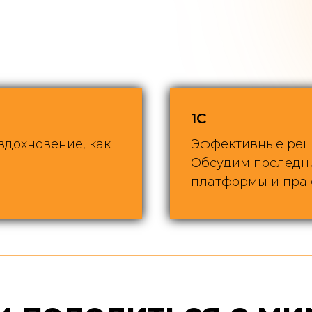
1С
 вдохновение, как
Эффективные реше
Обсудим последни
платформы и прак